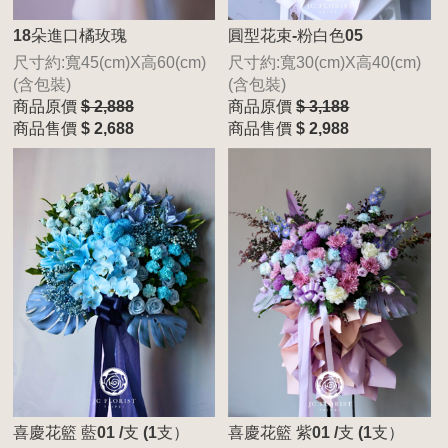
18朵進口橘玫瑰
圓型花束-粉白色05
尺寸約:寬45(cm)X高60(cm)
尺寸約:寬30(cm)X高40(cm)
(含包裝)
(含包裝)
商品原價
$ 2,888
商品原價
$ 3,188
商品售價
$ 2,688
商品售價
$ 2,988
喜慶花籃 藍01 /支 (1支）
喜慶花籃 紫01 /支 (1支）