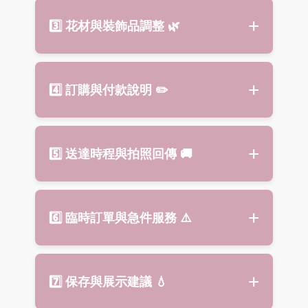
商品皆無現貨，訂單成立後才開始
商品照片僅供參考，實際花禮依設
3️⃣ 花材與裝飾品調整
🌿
製作。
計師手作完成及當日花材進貨狀況
高架花籃
採 先付款後出貨，確認
為主。
款項後即開始備貨製作，請提前預
喜事高架花籃以鮮豔、層次豐富為
花材如遇季節缺貨或品質不佳，本
訂以免延誤。
4️⃣ 訂購與付款說明
✏️
特色，花色與花型會因當日花材略
店將以相同風格與色系替換，保持
有差異，設計師將依比例與場合氣
整體喜慶與高雅感。
氛調整搭配。
請完整填寫訂購單並完成付款，訂
5️⃣ 送達時程與拍照回傳
🚚
單即成立。
喜事高架花籃採 先付款後出貨，確
認款項後開始製作，建議提前一天
我們會依**活動主辦方**提供的時間
6️⃣ 臨時訂單與急件服務
⚠️
以上預訂。
準時送達，並提供拍照回傳服務，
確保您安心致意。
若需特定抵達時段，請於下單時備
若遇
臨時活動或急件需求
，請
致
7️⃣ 保存與展示建議
💧
註或私訊客服確認。
電本店詢問
，我們將依花材供應及
車趟安排評估能否出貨，但不保證