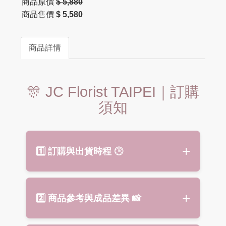
商品原價
$ 5,880
商品售價
$ 5,580
商品詳情
🎊 JC Florist TAIPEI｜訂購
須知
1️⃣ 訂購與出貨時程
🕒
建議
提前 3 天預訂
（不含假
2️⃣ 商品參考與成品差異
📸
日），最晚請於送達前 1–2 天下
單，以確保花材新鮮與設計完整。