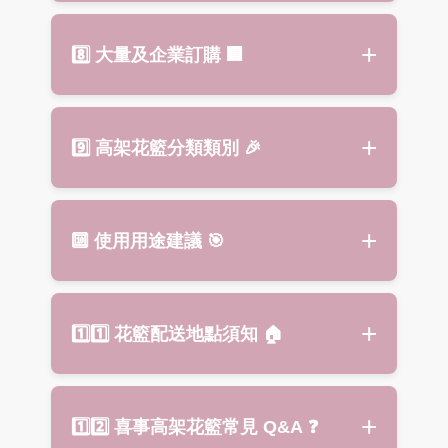
一定能提供，最終以本店當日實際
請將花籃置於陰涼通風處，避免陽
狀況為準。
8️⃣ 大量及企業訂購
🏢
光直射與冷氣直吹。
鮮花花期約 2–3 天（依環境濕度與
溫度而異），每日可適量補水以維
大量或企業訂單
可享專屬優惠與
9️⃣ 高架花籃分類類別
🎉
持花況。
客製化服務
。
歡迎來訊洽詢，我們將依需求提供
專業建議與報價。
開幕典禮花籃：
鮮豔花材，象徵事
🔟 使用用途建議
🎯
業長紅、財源廣進，適合公司
開幕
花籃
、商務活動。
展覽／畫展花籃：
以色彩協調與層
公司開幕
、
展覽會場
、
畫展會
1️⃣1️⃣ 花籃配送地點須知
🏠
次設計呈現，提升
展覽會場花禮
氣
場
、
表揚會
、
頒獎典禮
、
會議
氛與格調。
會場
表揚會／頒獎花籃：
大器立體設
節慶活動
、慶賀生日、
升遷祝賀
板橋區：
單筆滿 2,000 元免運，自
計，象徵榮耀與祝賀，適合
頒獎典
1️⃣2️⃣ 喜事高架花籃常見 Q&A
❓
商務活動空間美化
、迎賓裝飾、企
取不適用優惠，付款後立即出貨。
禮花籃
或表揚場合。