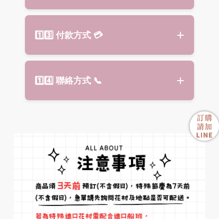
業贈禮
（專營
板橋花店
服務）
會議／研討會花籃：
整齊高雅設
演唱會活動
大台北地區：
單筆滿 2,500 元起免
計，搭配布幔或緞帶，適合企業會
🎉 喜事高架花籃常見 Q&A
1️⃣3️⃣ 付款方式
💳
運，詳情請洽官方 LINE。（提供
議或商務聚會。
Q1：
多久前下單？
雙北配送服務
）
節慶喜事花籃：
春節、聖誕、母親
A：建議
提前 1–2 天預訂
，最佳時
外縣市配送：
單筆滿 5,000 元起
免
節等節慶場合使用，色彩鮮明活
間３天前，確保設計師能依場地與
ATM 轉帳
、
LINE PAY
皆可。
運專車配送
，目前僅提供
桃園、中
潑。
1️⃣4️⃣ 聯絡方式
📞
花材狀況設計。
壢、基隆市區
。
完成付款請提供明細或截圖，方便
居家或空間美化花籃：
自然風格或
Q2：
可以指定花色或花材嗎？
出貨作業。
永生花材，適合辦公室或迎賓空間
A：可以。
喜事花籃
以鮮豔明亮色
點綴。
電話：(02) 2255-9388
系為主，如紅、黃、粉、橙；近年
白色、綠色與柔和黃色也非常受歡
特製主題演唱會花籃：
官方 LINE：@jc99（營業時間內小
可依活動主
迎。若有特殊需求，請於下單時備
題、收禮人、演場會主視覺、喜好
幫手回覆）
註，我們會依需求搭配花材與色
或企業形象
客製設計
，呈現獨特風
彩。
格。
Q3：
喜事花籃與一般盆花有什麼不
同？
A：
喜事高架花籃
設計高大、氣勢