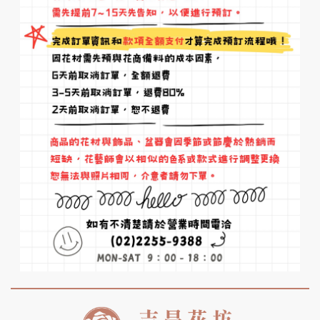
宏偉，適合正式場合或重要活動；
一般盆花較小巧，適合居家或小型
贈禮。
Q4：
送達現場會協助擺放嗎？
A：會的。配送人員會依會場動線與
空間協助擺放，確保花籃整體端正
美觀，呈現最佳視覺效果。
Q5：
可附賀卡或名條嗎？
A：可以，本店提供
賀卡
，可印
「賀」、「祝開幕順利」、「表揚
會榮耀」等詞句，也可依需求自訂
文字。
Q6：
花期多久？
A：鮮花約 2–3 天，通風良好可延
長至 4 天，避免陽光直射與冷氣直
吹，可適時噴水保濕。
Q7：
可以指定送達時間嗎？