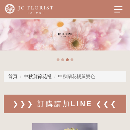
首頁
中秋賀節花禮
中秋蘭花橘黃雙色
❯❯❯ 訂購請加LINE ❮❮❮