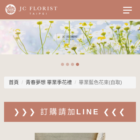
首頁
青春夢想 畢業季花禮
畢業藍色花束(自取)
❯❯❯ 訂購請加LINE ❮❮❮